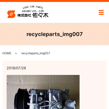
メ
recycleparts_img007
HOME
recycleparts_img007
2018/07/26