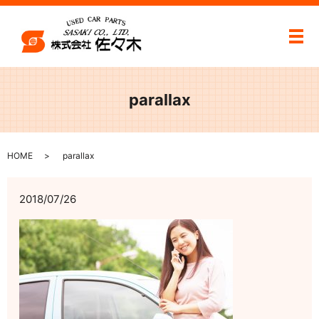
メ
parallax
HOME
parallax
2018/07/26